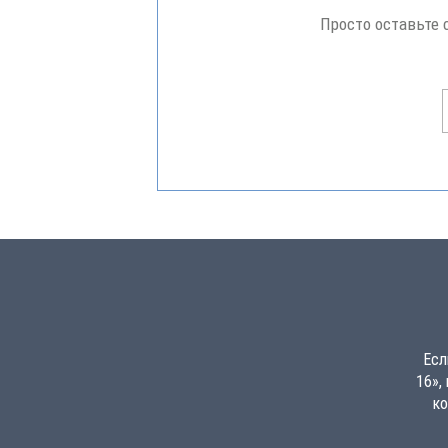
Просто оставьте 
Есл
16»,
ко