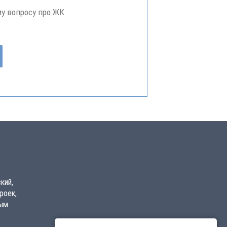
му вопросу про ЖК
кий,
роек,
вым