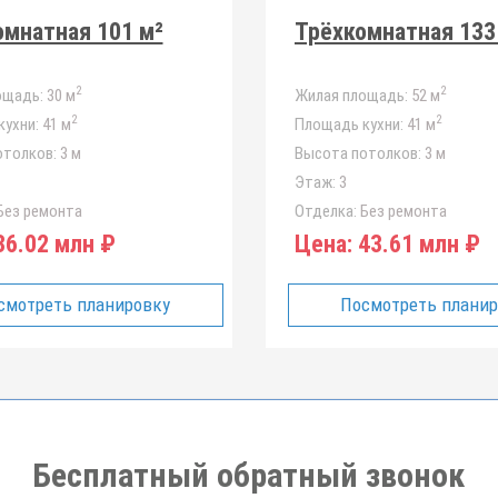
мнатная 101 м²
Трёхкомнатная 133
2
2
ощадь:
30 м
Жилая площадь:
52 м
2
2
ухни:
41 м
Площадь кухни:
41 м
отолков:
3 м
Высота потолков:
3 м
Этаж:
3
ез ремонта
Отделка:
Без ремонта
6.02 млн ₽
Цена:
43.61 млн ₽
смотреть планировку
Посмотреть плани
Бесплатный обратный звонок